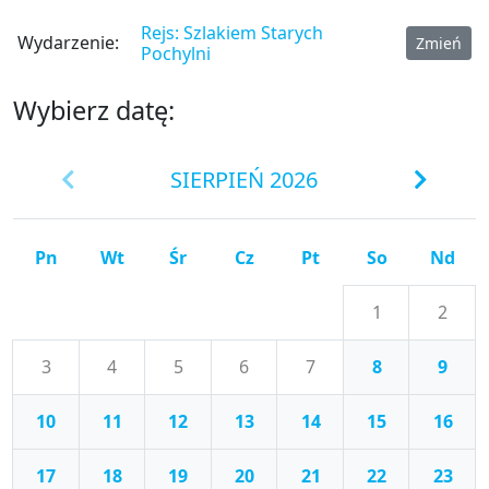
Rejs: Szlakiem Starych
Wydarzenie:
Zmień
Pochylni
Wybierz datę:
SIERPIEŃ 2026
Pn
Wt
Śr
Cz
Pt
So
Nd
1
2
3
4
5
6
7
8
9
10
11
12
13
14
15
16
17
18
19
20
21
22
23