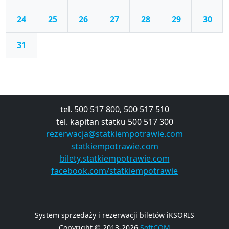
24
25
26
27
28
29
30
31
tel. 500 517 800, 500 517 510
tel. kapitan statku 500 517 300
rezerwacja@statkiempotrawie.com
statkiempotrawie.com
bilety.statkiempotrawie.com
facebook.com/statkiempotrawie
System sprzedaży i rezerwacji biletów iKSORIS
Copyright © 2013-2026
SoftCOM