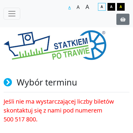
A
A
A
A
A
A
Wybór terminu
Jeśli nie ma wystarczającej liczby biletów
skontaktuj się z nami pod numerem
500 517 800.